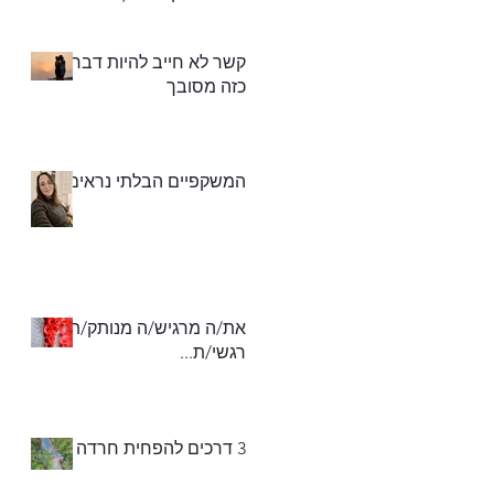
את החסר)"
קשר לא חייב להיות דבר
כזה מסובך
המשקפיים הבלתי נראים
את/ה מרגיש/ה מנותק/ת
רגשי/ת...
3 דרכים להפחית חרדה