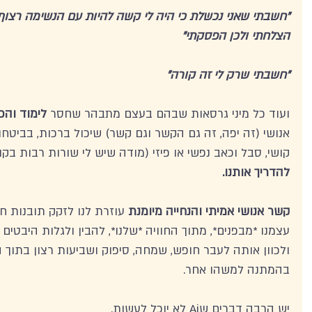
"חשבתי שאני נכשלת כי היה לי קשה להיות עם הנשימה רצוף 
הצלחתי ולכן הפסקתי" 
"חשבתי שרק לי זה קורה" 
ועוד כל מיני גרסאות שבהם בעצם מתבהר שחסר 
לימוד והכ
אנושי (זה יפה, זה גם הקשר וגם קשר) שיכול ברכות, בביטחון
קושי, סבל וכאב נפשי או פיזי (מודה שיש לי שורות רבות בק
להדריך אותנו. 
קשר אנושי אמיתי והנחייה מיומנת
 עוזרת לנו לזקק תובנות ח
עצמנו *מבפנים*, מתוך החוויה *שלנו*, להבין ולגלות היבטי
ולכוון אותה לעבר חופש, שמחה, סיפוק ושביעות רצון בתוך 
בהמתנה למשהו אחר.
יש הרבה דברים שAi לא יוכל לעשות. 