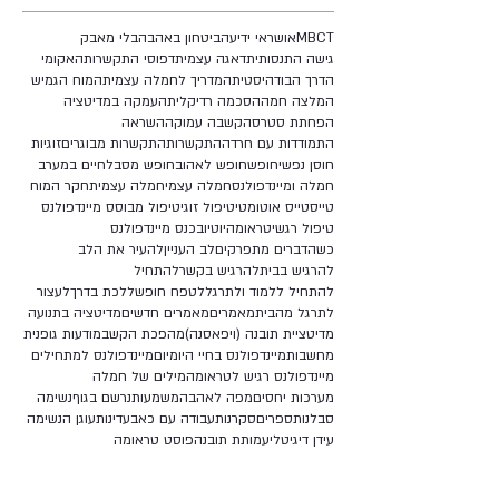
MBCT
אושר
אי ידיעה
ביטחון באהבה
בלי מאבק
גישה התנסותית
דאגה עצמית
דפוסי התקשרות
האקומי
הדרך הבודהיסטית
המדריך לחמלה עצמית
המוח הגמיש
המלצה חמה
הסכמה רדיקלית
העמקה במדיטציה
הפחתת סטרס
הקשבה עמוקה
השראה
התמודדות עם חרדה
התקשרות
התקשרות מבוגרים
זוגיות
חוסן נפשי
חופש
חופש לאהוב
חופש מסבל
חיים במערב
חמלה ומיינדפולנס
חמלה עצמי
חמלה עצמית
חקר המוח
טייס
טייס אוטומטי
טיפול זוגי
טיפול מבוסס מיינדפולנס
טיפול רגשי
טראומה
יוטיוב
כנס מיינדפולנס
כשהדברים מתפרקים
לב העניין
להעיר את הלב
להרגיש בבית
להרגיש בקשר
להתחיל
להתחיל ללמוד ולתרגל
לטפח חופש
ללכת בדרך
לעצור
לתרגל מהבית
מאמרים
מאמרים חדשים
מדיטציה בתנועה
מדיטציית תובנה (ויפאסנה)
מהפכת הקשב
מודעות גופנית
מחשבות
מיינדפולנס בחיי היומיום
מיינדפולנס למתחילים
מיינדפולנס רגיש לטראומה
מילים של חמלה
מערכות יחסים
מפה לאהבה
משמעות
נרשם בגוף
נשימה
סבלנות
ספרים
סקרנות
עבודה עם כאב
עדינות
עוגן הנשימה
עידן דיגיטלי
עמותת תובנה
פוסט טראומה