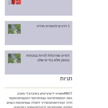
3 דרכים להפחית חרדה
דמיינו שהיכולת להיות בנוכחות
באופן מלא בחיים שלנו
תגיות
MBCT
אושר
אי ידיעה
ביטחון באהבה
בלי מאבק
גישה התנסותית
דאגה עצמית
דפוסי התקשרות
האקומי
הדרך הבודהיסטית
המדריך לחמלה עצמית
המוח הגמיש
המלצה חמה
הסכמה רדיקלית
העמקה במדיטציה