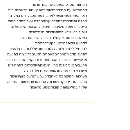
הפחתת סטרס
הקשבה עמוקה
השראה
התמודדות עם חרדה
התקשרות
התקשרות מבוגרים
זוגיות
חוסן נפשי
חופש
חופש לאהוב
חופש מסבל
חיים במערב
חמלה ומיינדפולנס
חמלה עצמי
חמלה עצמית
חקר המוח
טייס
טייס אוטומטי
טיפול זוגי
טיפול מבוסס מיינדפולנס
טיפול רגשי
טראומה
יוטיוב
כנס מיינדפולנס
כשהדברים מתפרקים
לב העניין
להעיר את הלב
להרגיש בבית
להרגיש בקשר
להתחיל
להתחיל ללמוד ולתרגל
לטפח חופש
ללכת בדרך
לעצור
לתרגל מהבית
מאמרים
מאמרים חדשים
מדיטציה בתנועה
מדיטציית תובנה (ויפאסנה)
מהפכת הקשב
מודעות גופנית
מחשבות
מיינדפולנס בחיי היומיום
מיינדפולנס למתחילים
מיינדפולנס רגיש לטראומה
מילים של חמלה
מערכות יחסים
מפה לאהבה
משמעות
נרשם בגוף
נשימה
סבלנות
ספרים
סקרנות
עבודה עם כאב
עדינות
עוגן הנשימה
עידן דיגיטלי
עמותת תובנה
פוסט טראומה