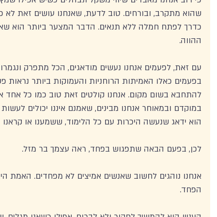
שהוא מתקרב, ובורחים. טוב לדעת, שאנחנו עושים זאת לא 
כדרך לפתח חמלה ללא תנאים. הדבר המצער ביותר הוא שאנח
ההווה.
עם זאת, לפעמים אנחנו נעשים מודאגים, הכל מתפרק ונגמרות
בפעמים כאלו האמיתות הרוחניות והעמוקות ביותר נראות פשו
להתחבא בשום מקום. אנחנו קולטים זאת טוב כמו כל אחד אח
במוקדם ובמאוחר אנחנו מבינים, שאמנם איננו יכולים לעשות
הוא ידאג שנעשה היכרות עם כל הלימוד, ששמענו או קראנו על
לכן, בפעם הבאה שתפגוש בפחד, ראה עצמך בר מזל.
אנחנו נוהגים לחשוב שאנשים אמיצים לא מפחדים. האמת היא
הפחד. 
העניין הוא להמשיך לחקור ולא לברוח, אפילו כשאנו מגלים,