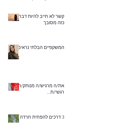
את החסר)"
קשר לא חייב להיות דבר
כזה מסובך
המשקפיים הבלתי נראים
את/ה מרגיש/ה מנותק/ת
רגשי/ת...
3 דרכים להפחית חרדה