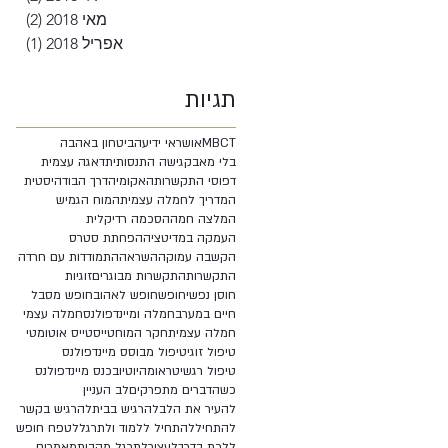
מאי 2018
(2)
2 פוסטים
אפריל 2018
(1)
פוסט
תגיות
MBCT
אושר
אי ידיעה
ביטחון באהבה
בלי מאבק
גישה התנסותית
דאגה עצמית
דפוסי התקשרות
האקומי
הדרך הבודהיסטית
המדריך לחמלה עצמית
המוח הגמיש
המלצה חמה
הסכמה רדיקלית
העמקה במדיטציה
הפחתת סטרס
הקשבה עמוקה
השראה
התמודדות עם חרדה
התקשרות
התקשרות מבוגרים
זוגיות
חוסן נפשי
חופש
חופש לאהוב
חופש מסבל
חיים במערב
חמלה ומיינדפולנס
חמלה עצמי
חמלה עצמית
חקר המוח
טייס
טייס אוטומטי
טיפול זוגי
טיפול מבוסס מיינדפולנס
טיפול רגשי
טראומה
יוטיוב
כנס מיינדפולנס
כשהדברים מתפרקים
לב העניין
להעיר את הלב
להרגיש בבית
להרגיש בקשר
להתחיל
להתחיל ללמוד ולתרגל
לטפח חופש
ללכת בדרך
לעצור
לתרגל מהבית
מאמרים