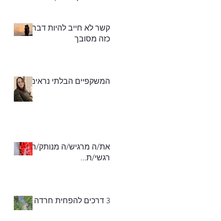
את החסר)"
קשר לא חייב להיות דבר
כזה מסובך
המשקפיים הבלתי נראים
את/ה מרגיש/ה מנותק/ת
רגשי/ת...
3 דרכים להפחית חרדה