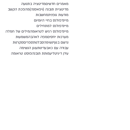
מאמרים חדשים
מדיטציה בתנועה
מדיטציית תובנה (ויפאסנה)
מהפכת הקשב
מודעות גופנית
מחשבות
מיינדפולנס בחיי היומיום
מיינדפולנס למתחילים
מיינדפולנס רגיש לטראומה
מילים של חמלה
מערכות יחסים
מפה לאהבה
משמעות
נרשם בגוף
נשימה
סבלנות
ספרים
סקרנות
עבודה עם כאב
עדינות
עוגן הנשימה
עידן דיגיטלי
עמותת תובנה
פוסט טראומה