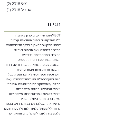
מאי 2018
(2)
2 פוסטים
אפריל 2018
(1)
פוסט
תגיות
MBCT
אושר
אי ידיעה
ביטחון באהבה
בלי מאבק
גישה התנסותית
דאגה עצמית
דפוסי התקשרות
האקומי
הדרך הבודהיסטית
המדריך לחמלה עצמית
המוח הגמיש
המלצה חמה
הסכמה רדיקלית
העמקה במדיטציה
הפחתת סטרס
הקשבה עמוקה
השראה
התמודדות עם חרדה
התקשרות
התקשרות מבוגרים
זוגיות
חוסן נפשי
חופש
חופש לאהוב
חופש מסבל
חיים במערב
חמלה ומיינדפולנס
חמלה עצמי
חמלה עצמית
חקר המוח
טייס
טייס אוטומטי
טיפול זוגי
טיפול מבוסס מיינדפולנס
טיפול רגשי
טראומה
יוטיוב
כנס מיינדפולנס
כשהדברים מתפרקים
לב העניין
להעיר את הלב
להרגיש בבית
להרגיש בקשר
להתחיל
להתחיל ללמוד ולתרגל
לטפח חופש
ללכת בדרך
לעצור
לתרגל מהבית
מאמרים