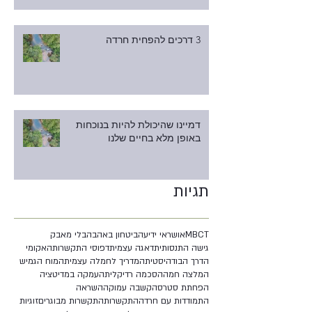
3 דרכים להפחית חרדה
דמיינו שהיכולת להיות בנוכחות
באופן מלא בחיים שלנו
תגיות
MBCT
אושר
אי ידיעה
ביטחון באהבה
בלי מאבק
גישה התנסותית
דאגה עצמית
דפוסי התקשרות
האקומי
הדרך הבודהיסטית
המדריך לחמלה עצמית
המוח הגמיש
המלצה חמה
הסכמה רדיקלית
העמקה במדיטציה
הפחתת סטרס
הקשבה עמוקה
השראה
התמודדות עם חרדה
התקשרות
התקשרות מבוגרים
זוגיות