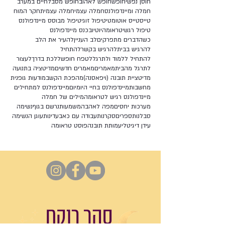
חוסן נפשי
חופש
חופש לאהוב
חופש מסבל
חיים במערב
חמלה ומיינדפולנס
חמלה עצמי
חמלה עצמית
חקר המוח
טייס
טייס אוטומטי
טיפול זוגי
טיפול מבוסס מיינדפולנס
טיפול רגשי
טראומה
יוטיוב
כנס מיינדפולנס
כשהדברים מתפרקים
לב העניין
להעיר את הלב
להרגיש בבית
להרגיש בקשר
להתחיל
להתחיל ללמוד ולתרגל
לטפח חופש
ללכת בדרך
לעצור
לתרגל מהבית
מאמרים
מאמרים חדשים
מדיטציה בתנועה
מדיטציית תובנה (ויפאסנה)
מהפכת הקשב
מודעות גופנית
מחשבות
מיינדפולנס בחיי היומיום
מיינדפולנס למתחילים
מיינדפולנס רגיש לטראומה
מילים של חמלה
מערכות יחסים
מפה לאהבה
משמעות
נרשם בגוף
נשימה
סבלנות
ספרים
סקרנות
עבודה עם כאב
עדינות
עוגן הנשימה
עידן דיגיטלי
עמותת תובנה
פוסט טראומה