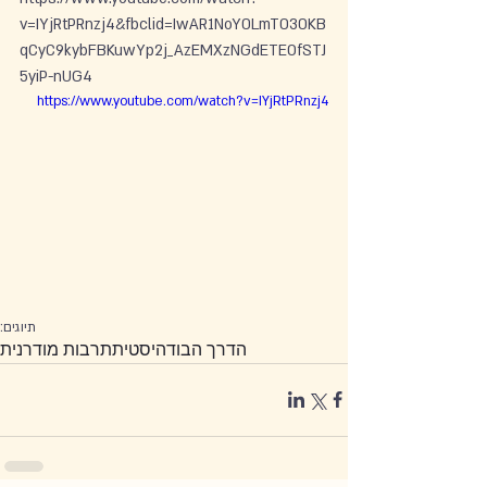
v=IYjRtPRnzj4&fbclid=IwAR1NoY0LmT030KB
qCyC9kybFBKuwYp2j_AzEMXzNGdETEOfSTJ
5yiP-nUG4
https://www.youtube.com/watch?v=IYjRtPRnzj4
תיוגים:
הדרך הבודהיסטית
תרבות מודרנית