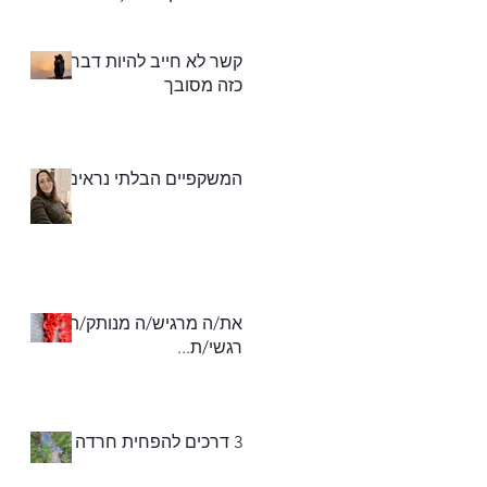
את החסר)"
קשר לא חייב להיות דבר
כזה מסובך
המשקפיים הבלתי נראים
את/ה מרגיש/ה מנותק/ת
רגשי/ת...
3 דרכים להפחית חרדה