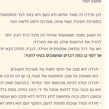
אמצע וסוף. 
לכן חרדה זה מאוד מתיש ולא פעם היא באה לצד סימפטומים 
במערכת העיכול, קשיי שינה, מערכת חיסון חלשה ועוד. 
זה חשוב וסופר משמעותי שיהיה לנו מיכל גדול ויציב יותר 
להכיל את הרגשות שלנו, גם את החרדה 
ויש עוד דרך נפלאה, אפקטיבית ויעילה, לגביה החלק הבא יתיי
אך לפני כן כמה דברים שחשובים בעיני להכיר: 
- חרדה היא מצב של חוסר ויסות של מערכת העצבים
- היא מאותת על מצב סימפטטי של הגוף, בו יש לנו הרבה מד
- חרדה יכולה להיות מורגשת יותר במיינד, בהרגשה שאין לנו
היא גם בגוף, נוכל לזהות אותה על ידי כיווץ בחזה, מתח כלל
וכמובן דופק גבוה ותחושת לחץ כללית ללא סיבה כאן ועכשיו
- חרדה תמיד שוכנת מתחת לזעם, התקף זעם הוא ניסיון לא