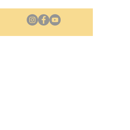
אני כאן
052-5398762
(וואטספ)
infomindfulway@gmail.com
הצטרפו
ת
לרשימת התפוצה