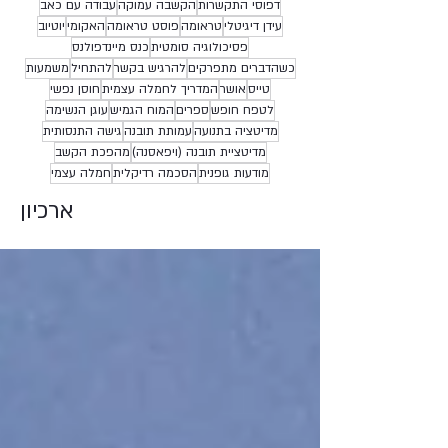
דפוסי התקשרות
הקשבה עמוקה
עבודה עם כאב
עידן דיגיטלי
טראומה
פוסט טראומה
האקומי
יוטיוב
פסיכולוגיה סומטית
כנס מיינדפולנס
כשהדברים מתפרקים
להרגיש בקשר
להתחיל
משמעות
טייס
אושר
המדריך לחמלה עצמית
חוסן נפשי
לטפח חופש
ספרים
המוח הגמיש
עוגן הנשימה
מדיטציה בתנועה
עמותת תובנה
גישה התנסותית
מדיטציית תובנה (ויפאסנה)
מהפכת הקשב
מודעות גופנית
הסכמה רדיקלית
חמלה עצמי
ארכיון