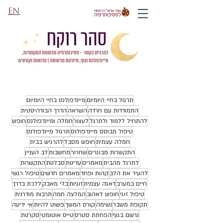
EN
תרגול בחיי היומיום
מיינדפולנס בחיי היומיום
התמודדות עם חרדה
השראה
הדרך הבודהיסטית
להתחיל ללמוד ולתרגל
לעצור
חמלה ומיינדפולנס
חופש
טיפול מבוסס מיינדפולנס
תרגול מיינדפולנס
חמלה עצמית
חופש מסבל
להרגיש בבית
התקשרות מבוגרים
שחרור
מחשבות
לב העניין
לתרגל מהבית
מאמרים
עדינות
סבלנות
התקשרות
להעיר את הלב
קהות ופחד
מאמרים חדשים
טיפול רגשי
חיים במערב
דאגה עצמית
זוגיות
בלי מאבק
ללכת בדרך
טיפול זוגי
חופש לאהוב
המלצה חמה
תרבות מודרנית
תקופת משבר
נשימה
קורס המשך
פשוט להיות
אי ידיעה
נרשם בגוף
הפחתת סטרס
טייס אוטומטי
סקרנות