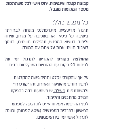
קבוצה קטנה ואינטימית, יחס אישי לכל משתתפת
מספר המקומות מוגבל.
כל מפגש כולל:
תרגול מדיטציית מיינדפולנס מונחה לבחירתך
בישיבה על כיסא או בשכיבה על מזרון, שיחה
ולימוד בנושא המפגש, תרגילים חוויתים, בנוסף
לעיבוד חוויתי אחת על אחת עם המורה.
ההמלצה בקורס:
להקדיש לתרגול יומי של
לפחות 20 דקות עם ההנחיות המוקלטות בבית.
על אף שהקורס יוקלט ותהיה גישה להקלטות
למשך חודש מהשיעור האחרון, זהו "קורס חי"
ולהשתתפות
פעילה
יש משמעות רבה בהפקת
המירב מהתכנים והלימוד.
לפני ההרשמה אנא וודאי
יכולת הגעה למפגש
הראשון ולמרבית המפגשים (80% לפחות) וכוונה
לתרגול אישי יומי בין המפגשים.