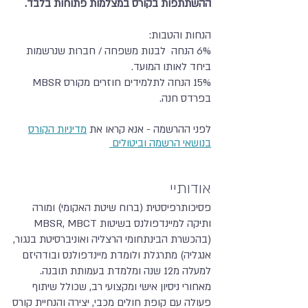
ההשתתפות בקורס במצלמות פתוחות בלבד.
הנחות והטבות:
6% הנחה לבנות משפחה / חברות שנרשמות
ביחד לאותו המועד.
15% הנחה לתלמידים חוזרים מקורס MBSR
בפרדס חנה.
לפני ההרשמה - אנא קראו את
מדיניות הקורס
בנושאי הרשמה וביטולים
אודותיי
פסיכותרפיסטית (ברוח שיטת האקומי) ומורה
ותיקה למיינדפולנס בשיטות MBSR, MBCT
(בהכשרת הבינתחומי הרצליה ואוניברסיטת בנגור,
אנגליה) מתרגלת ולומדת מיינדפולנס ובודהיזם
למעלה מ12 שנה ומלמדת בעמותת תובנה.
מאחורי ניסיון אישי ומקצועי רב, שכולל שיתוף
פעולה עם קופת חולים מכבי, יצירה והנחיית קורס