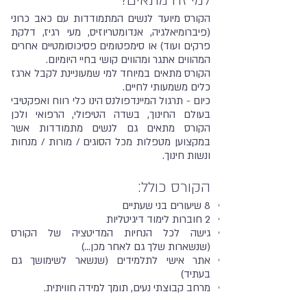
למי זה מתאים?
הקורס מיועד לנשים המתמודדות עם כאב כרוני
(פיברומיאלגיה, אנדומטריוזיס, מעי רגיז, דלקת
פרקים ועוד) או סימפטומים פסיכוסומטיים אחרים
המהווים אתגר ומהווים קושי בחיי היומיום.
הקורס מתאים במיוחד למי שמעוניינת לקבל ארגז
כלים משמעותי לחיים.
כיום - תרגול המיינדפולנס הינו כלי רווח ואפקטיבי
בעולם החינוך, בשדה הטיפולי, הרפואי ולכן
הקורס מתאים גם לנשים מתמודדות אשר
במקצוען מטפלות מכל הסוגים / מורות / מנחות
ונשות חינוך.
הקורס כולל:
8 שיעורים בני שעתיים
2 חוברות לימוד דיגיטליות
גישה לכל הנחיות המדיטציה של הקורס
(שנשארות שלך גם לאחר מכן...)
אתר אישי לתלמידים (שנשאר לשימושך גם
בעתיד)
מרחב קבוצתי נעים, תומך למידה חוויתית.