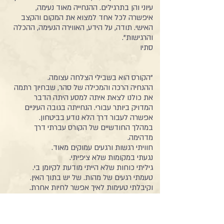
עיוני והן בתרגילים. ההנחייה מאוד נעימה,
איפשרה לכל אחד למצוא את המקום והקצב
האישי. תודה, על הידע, האווירה הנעימה, ההכלה
והרגישות".
סתיו
"הקורס הוא בשבילי הצלחה עצומה.
ההנחיה הרכה והמכילה של סהר, שבחיוך רתמה
את כולנו לצאת איתה למסע היתה הדבר
המדויק ביותר עבורי. הנחייתה בגובה העיניים
אפשרה לעבור דרך הלא נודע בביטחון.
במהלך החודשיים של הקורס עברתי דרך
מדהימה.
חוויתי רגשות ורגעים עמוקים מאוד.
נגעתי במקומות שלא ציפיתי.
גיליתי כוחות שלא הייתי מודעת לקיומן בי.
טעמתי רגעים של מהות. של יש בתוך האין.
וקיבלתי טעימות לאיך אפשר לחיות אחרת.
ועם אלה אני יוצאת היום חזקה יותר והביטחון
שלי בעצמי גדל. אני מסוגלת.
במהלך הקורס בזכות התוכן שלמדנו והחוויות