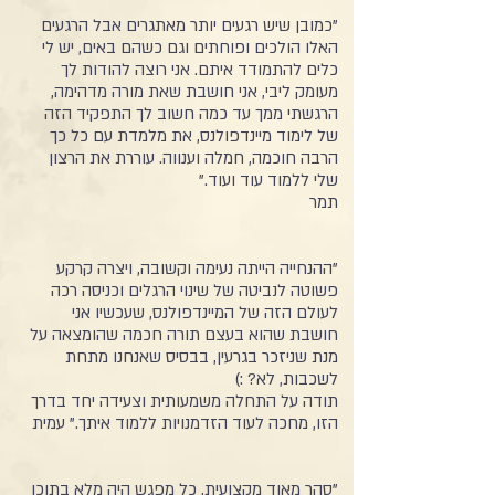
"כמובן שיש רגעים יותר מאתגרים אבל הרגעים
האלו הולכים ופוחתים וגם כשהם באים, יש לי
כלים להתמודד איתם. אני רוצה להודות לך
מעומק ליבי, אני חושבת שאת מורה מדהימה,
הרגשתי ממך עד כמה חשוב לך התפקיד הזה
של לימוד מיינדפולנס, את מלמדת עם כל כך
הרבה חוכמה, חמלה וענווה. עוררת את הרצון
שלי ללמוד עוד ועוד."
תמר
"ההנחייה הייתה נעימה וקשובה, ויצרה קרקע
פשוטה לנביטה של שינוי הרגלים וכניסה רכה
לעולם הזה של המיינדפולנס, שעכשיו אני
חושבת שהוא בעצם תורה חכמה שהומצאה על
מנת שניזכר בגרעין, בבסיס שאנחנו מתחת
לשכבות, לא? :)
תודה על התחלה משמעותית וצעידה יחד בדרך
הזו, מחכה לעוד הזדמנויות ללמוד איתך." עמית
"סהר מאוד מקצועית, כל מפגש היה מלא בתוכן