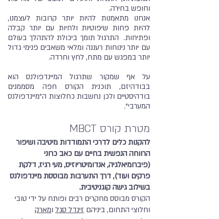
וחופש בחירה.
אנחנו מתאמנות להיות יותר קרובות לעצמנו,
להיות פחות שיפוטיות ולחיות עם יותר קבלה
ופתיחות. התרגול תומך ביכולת להתהלך בעולם
עם יותר נינוחות רעננה ומלאי משאבים פנימי גדול
יותר במפגש עם מתח, לחץ וחרדה.
על אף שמקור שתרגול המיינדפולנס הוא
בבודהיזם, תוכנית הקורס
חפה
מסממנים
בודהיסטיים ולכן נחשבות כחלוצות ה"מיינדפולנס
המערבי".
מטרת קורס MBCT
להקנות כלים לדרכי התמודדות מיטיבה ושיפור
הרווחה הנפשית בחיים עם כאב כרוני
(פיברומיאלגיה, אנדומיטריוזיס, מעי רגיז, דלקת
פרקים ועוד), דרך התערבות מבוססת מיינדפולנס
בשילוב גישה קוגניטיבית.
הקורס מבוסס מחקרים רבים ופותח על ידי טובי
וחלוצי התחום, ביניהם
זינדל סגל
ו
מארק