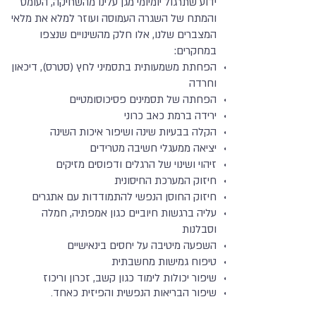
ידוע שתרגול יומיומי מגן עלינו מהשחיקה, העומס
והמתח של השגרה העמוסה ועוזר למלא את מלאי
המצברים שלנו, אלו חלק מהשינויים שנצפו
במחקרים:
הפחתת משמעותית בתסמיני לחץ (סטרס), דיכאון
וחרדה
הפחתה של תסמינים פסיכוסומטיים
ירידה ברמת כאב כרוני
הקלה בבעיות שינה ושיפור איכות השינה
יציאה ממעגלי חשיבה מטרידים
זיהוי ושינוי של הרגלים ודפוסים מזיקים
חיזוק המערכת החיסונית
חיזוק החוסן הנפשי להתמודדות עם אתגרים
עליה ברגשות חיוביים כגון אמפתיה, חמלה
וסבלנות
השפעה מיטיבה על יחסים בינאישיים
טיפוח גמישות מחשבתית
שיפור יכולות לימוד כגון קשב, זכרון וריכוז
שיפור הבריאות הנפשית והפיזית כאחד
.