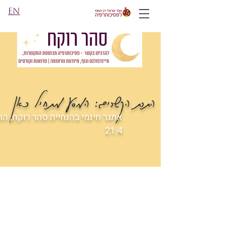
EN
התרת הקשרים: המסע מתחיל כאן
אתגר חינמי בהנחיית סהר רוקח, הח
21.4