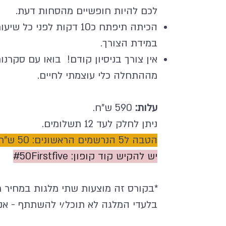
לכם להיות חופשיים מהסחות דעת.
הכיתה תיפתח כ10 דקות לפ
במידת הצורך.
אין צורך בניסיון קודם! בואו עם סקרנ
מההתחלה כלי עוצמתי לחיים.
עלות:
590 ש"ח.
ניתן לחלק לעד 12 תשלומים.
הטבה ל5 הנרשמים הראשונים: 50 ש"ח הנחה.
יש להקיש קוד קופון: #50Firstfive
*בקורס זה מוצעות שתי מלגות במחיר מו
בלעדי המלגה לא תוכל/י להשתתף - אנא