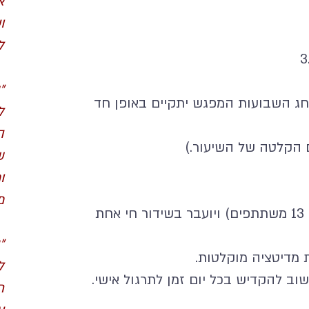
א
ו
ל
"
בחג השבועות המפגש יתקיים באופן חד
ל
ה
ם הקלטה של השיעור.)
ש
ו
מ
הקורס מתקיים במתכונת קבוצתית (עד 13 משתתפים) ויועבר בשידור חי אחת
"
ל
ב להקדיש בכל יום זמן לתרגול אישי.
ח