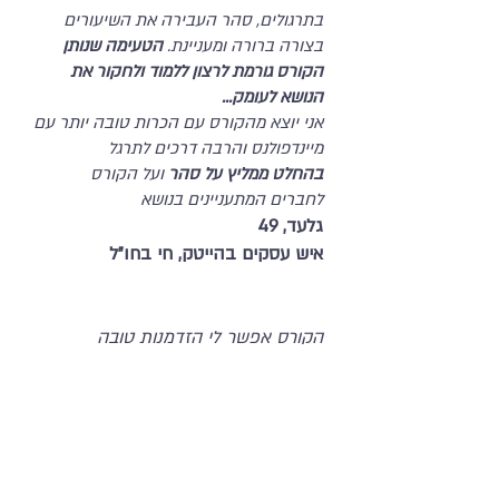
בתרגולים, סהר העבירה את השיעורים
בצורה ברורה ומעניינת.
הטעימה שנותן
הקורס גורמת לרצון ללמוד ולחקור את
הנושא לעומק...
אני יוצא מהקורס עם הכרות טובה יותר עם
מיינדפולנס והרבה דרכים לתרגל
בהחלט ממליץ על סהר
ועל הקורס
לחברים המתעניינים בנושא
גלעד, 49
איש עסקים בהייטק, חי בחו"ל
הקורס אפשר לי הזדמנות טובה
להיחשף
ולחוות היכרות ראשונית עם
המיינדפולנס,
הנוכחות של סהר, הרוגע,
הביטחון, האופן בו היא מעבירה את
הרעיונות, מרגישים אותנטיים ומחברים
מאוד למיינדפולנס, מאוד מורגש שהיא