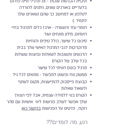
תיקיית הקלטות ענקית - 18 תרגילי מיינדפולנס
בלעדייים באורכים שונים, ניתנים להורדה
לטלפון או למחשב כך שהם נשארים שלך
לתמיד :)
חומרי עזר והעשרה - ארגז כלים לתרגול בחיי
היומיום, מילון מונחים ועוד
סיכום כל שיעור, כולל טיפים והנחיות
מדוקדקות לגבי התרגול האישי שלך בבית
הדגשים ותשובות לשאלות נפוצות שעולות
בכל שלב של הקורס
תרגיל בונוס חוויתי לכל שיעור
ממשק נוח ופשוט לתפעול - מתאים לכל גיל
קבוצת פייסבוק להתייעצות, מקום לשתף
ולשאול שאלות
הקורס בנוי ללמידה עצמית, אבל לפי הצורך
שלך אפשר לשלב פגישות ליווי אישיות עם סהר
רוקח, פרטים על הפגישות
בקישור כאן
רגע, מה לומדים??