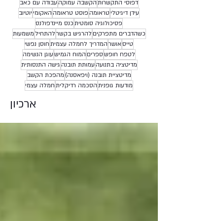
דפוסי התקשרות
הקשבה עמוקה
עבודה עם כאב
עידן דיגיטלי
טראומה
פוסט טראומה
האקומי
יוטיוב
פסיכולוגיה סומטית
כנס מיינדפולנס
כשהדברים מתפרקים
להרגיש בקשר
להתחיל
משמעות
טייס
אושר
המדריך לחמלה עצמית
חוסן נפשי
לטפח חופש
ספרים
המוח הגמיש
עוגן הנשימה
מדיטציה בתנועה
עמותת תובנה
גישה התנסותית
מדיטציית תובנה (ויפאסנה)
מהפכת הקשב
מודעות גופנית
הסכמה רדיקלית
חמלה עצמי
ארכיון