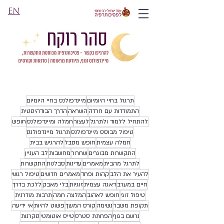
EN
תרגול בחיי היומיום
מיינדפולנס בחיי היומיום
התמודדות עם חרדה
השראה
הדרך הבודהיסטית
להתחיל ללמוד ולתרגל
לעצור
חמלה ומיינדפולנס
חופש
טיפול מבוסס מיינדפולנס
תרגול מיינדפולנס
חמלה עצמית
חופש מסבל
להרגיש בבית
התקשרות מבוגרים
שחרור
מחשבות
לב העניין
לתרגל מהבית
מאמרים
עדינות
סבלנות
התקשרות
להעיר את הלב
קהות ופחד
מאמרים חדשים
טיפול רגשי
חיים במערב
דאגה עצמית
זוגיות
בלי מאבק
ללכת בדרך
טיפול זוגי
חופש לאהוב
המלצה חמה
תרבות מודרנית
תקופת משבר
נשימה
קורס המשך
פשוט להיות
אי ידיעה
נרשם בגוף
הפחתת סטרס
טייס אוטומטי
סקרנות