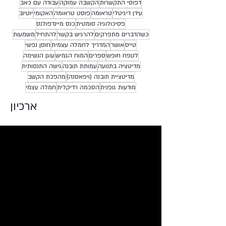
דפוסי התקשרות
הקשבה עמוקה
עבודה עם כאב
עידן דיגיטלי
טראומה
פוסט טראומה
האקומי
יוטיוב
פסיכולוגיה סומטית
כנס מיינדפולנס
כשהדברים מתפרקים
להרגיש בקשר
להתחיל
משמעות
טייס
אושר
המדריך לחמלה עצמית
חוסן נפשי
לטפח חופש
ספרים
המוח הגמיש
עוגן הנשימה
מדיטציה בתנועה
עמותת תובנה
גישה התנסותית
מדיטציית תובנה (ויפאסנה)
מהפכת הקשב
מודעות גופנית
הסכמה רדיקלית
חמלה עצמי
ארכיון