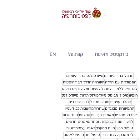
פודקסטים וראיונות
קצת עלי
EN
תרגול בחיי היומיום
מיינדפולנס בחיי היומיום
התמודדות עם חרדה
השראה
הדרך הבודהיסטית
להתחיל ללמוד ולתרגל
לעצור
חמלה ומיינדפולנס
חופש
טיפול מבוסס מיינדפולנס
תרגול מיינדפולנס
חמלה עצמית
חופש מסבל
להרגיש בבית
התקשרות מבוגרים
שחרור
מחשבות
לב העניין
לתרגל מהבית
מאמרים
עדינות
סבלנות
התקשרות
להעיר את הלב
קהות ופחד
מאמרים חדשים
טיפול רגשי
חיים במערב
דאגה עצמית
זוגיות
בלי מאבק
ללכת בדרך
טיפול זוגי
חופש לאהוב