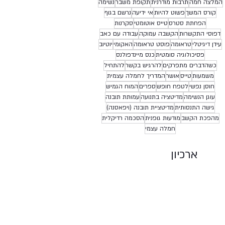
המלצה חמה
תרבות מודרנית
תקופת משבר
נשימה
קורס המשך
פשוט להיות
אי ידיעה
נרשם בגוף
הפחתת סטרס
טייס אוטומטי
סקרנות
דפוסי התקשרות
הקשבה עמוקה
עבודה עם כאב
עידן דיגיטלי
טראומה
פוסט טראומה
האקומי
יוטיוב
פסיכולוגיה סומטית
כנס מיינדפולנס
כשהדברים מתפרקים
להרגיש בקשר
להתחיל
משמעות
טייס
אושר
המדריך לחמלה עצמית
חוסן נפשי
לטפח חופש
ספרים
המוח הגמיש
עוגן הנשימה
מדיטציה בתנועה
עמותת תובנה
גישה התנסותית
מדיטציית תובנה (ויפאסנה)
מהפכת הקשב
מודעות גופנית
הסכמה רדיקלית
חמלה עצמי
ארכיון