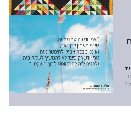
ם
עד
ו
לל