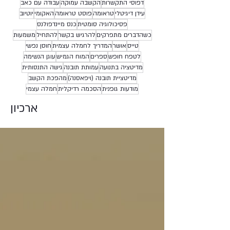
דפוסי התקשרות
הקשבה עמוקה
עבודה עם כאב
עידן דיגיטלי
טראומה
פוסט טראומה
האקומי
יוטיוב
פסיכולוגיה סומטית
כנס מיינדפולנס
כשהדברים מתפרקים
להרגיש בקשר
להתחיל
משמעות
טייס
אושר
המדריך לחמלה עצמית
חוסן נפשי
לטפח חופש
ספרים
המוח הגמיש
עוגן הנשימה
מדיטציה בתנועה
עמותת תובנה
גישה התנסותית
מדיטציית תובנה (ויפאסנה)
מהפכת הקשב
מודעות גופנית
הסכמה רדיקלית
חמלה עצמי
ארכיון