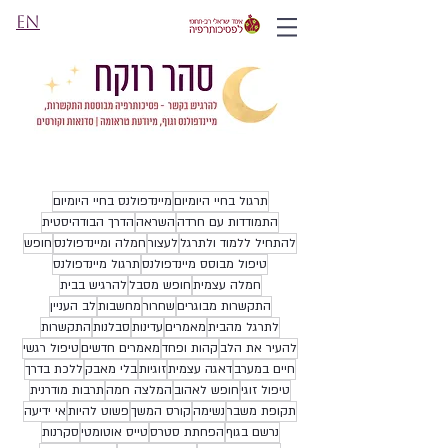
EN
תרגול בחיי היומיום
מיינדפולנס בחיי היומיום
התמודדות עם חרדה
השראה
הדרך הבודהיסטית
להתחיל ללמוד ולתרגל
לעצור
חמלה ומיינדפולנס
חופש
טיפול מבוסס מיינדפולנס
תרגול מיינדפולנס
חמלה עצמית
חופש מסבל
להרגיש בבית
התקשרות מבוגרים
שחרור
מחשבות
לב העניין
לתרגל מהבית
מאמרים
עדינות
סבלנות
התקשרות
להעיר את הלב
קהות ופחד
מאמרים חדשים
טיפול רגשי
חיים במערב
דאגה עצמית
זוגיות
בלי מאבק
ללכת בדרך
טיפול זוגי
חופש לאהוב
המלצה חמה
תרבות מודרנית
תקופת משבר
נשימה
קורס המשך
פשוט להיות
אי ידיעה
נרשם בגוף
הפחתת סטרס
טייס אוטומטי
סקרנות