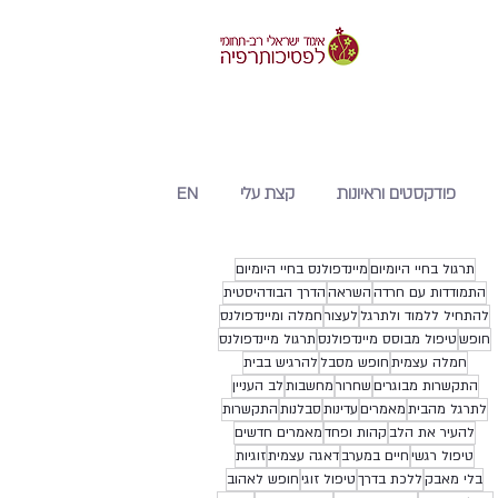
פודקסטים וראיונות
קצת עלי
EN
תרגול בחיי היומיום
מיינדפולנס בחיי היומיום
התמודדות עם חרדה
השראה
הדרך הבודהיסטית
להתחיל ללמוד ולתרגל
לעצור
חמלה ומיינדפולנס
חופש
טיפול מבוסס מיינדפולנס
תרגול מיינדפולנס
חמלה עצמית
חופש מסבל
להרגיש בבית
התקשרות מבוגרים
שחרור
מחשבות
לב העניין
לתרגל מהבית
מאמרים
עדינות
סבלנות
התקשרות
להעיר את הלב
קהות ופחד
מאמרים חדשים
טיפול רגשי
חיים במערב
דאגה עצמית
זוגיות
בלי מאבק
ללכת בדרך
טיפול זוגי
חופש לאהוב