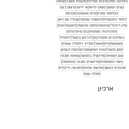
המלצה חמה
תרבות מודרנית
תקופת משבר
נשימה
קורס המשך
פשוט להיות
אי ידיעה
נרשם בגוף
הפחתת סטרס
טייס אוטומטי
סקרנות
דפוסי התקשרות
הקשבה עמוקה
עבודה עם כאב
עידן דיגיטלי
טראומה
פוסט טראומה
האקומי
יוטיוב
פסיכולוגיה סומטית
כנס מיינדפולנס
כשהדברים מתפרקים
להרגיש בקשר
להתחיל
משמעות
טייס
אושר
המדריך לחמלה עצמית
חוסן נפשי
לטפח חופש
ספרים
המוח הגמיש
עוגן הנשימה
מדיטציה בתנועה
עמותת תובנה
גישה התנסותית
מדיטציית תובנה (ויפאסנה)
מהפכת הקשב
מודעות גופנית
הסכמה רדיקלית
חמלה עצמי
ארכיון