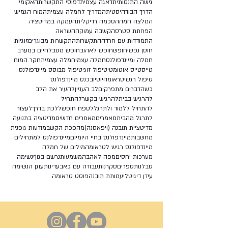
גישה התנסותית
דאגה עצמית
דפוסי התקשרות
האקומי
הדרך הבודהיסטית
המדריך לחמלה עצמית
המוח הגמיש
המלצה חמה
הסכמה רדיקלית
העמקה במדיטציה
הפחתת סטרס
הקשבה עמוקה
השראה
התמודדות עם חרדה
התקשרות
התקשרות מבוגרים
זוגיות
חוסן נפשי
חופש
חופש לאהוב
חופש מסבל
חיים במערב
חמלה ומיינדפולנס
חמלה עצמי
חמלה עצמית
חקר המוח
טייס
טייס אוטומטי
טיפול זוגי
טיפול מבוסס מיינדפולנס
טיפול רגשי
טראומה
יוטיוב
כנס מיינדפולנס
כשהדברים מתפרקים
לב העניין
להעיר את הלב
להרגיש בבית
להרגיש בקשר
להתחיל
להתחיל ללמוד ולתרגל
לטפח חופש
ללכת בדרך
לעצור
לתרגל מהבית
מאמרים
מאמרים חדשים
מדיטציה בתנועה
מדיטציית תובנה (ויפאסנה)
מהפכת הקשב
מודעות גופנית
מחשבות
מיינדפולנס בחיי היומיום
מיינדפולנס למתחילים
מיינדפולנס רגיש לטראומה
מילים של חמלה
מערכות יחסים
מפה לאהבה
משמעות
נרשם בגוף
נשימה
סבלנות
ספרים
סקרנות
עבודה עם כאב
עדינות
עוגן הנשימה
עידן דיגיטלי
עמותת תובנה
פוסט טראומה