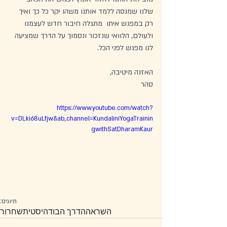
שלנו שמנסה ללמד אותנו משהו יקר כל כך ואיך 
רק במפגש איתו  מתגלה חיבור חדש לעצמנו 
ולעולם, הלוואי שנזכור ונסמוך על הדרך שמציעה 
לנו מפגש לפני הכל. 
האזנה מיטיבה, 
סהר
https://www.youtube.com/watch?
v=DLki68uLfjw&ab_channel=KundaliniYogaTrainin
gwithSatDharamKaur
תיוגים:
השראה
הדרך הבודהיסטית
שחרור