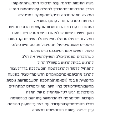
גישה התנסותית
דאגה עצמית
דפוסי התקשרות
האקומי
הדרך הבודהיסטית
המדריך לחמלה עצמית
המוח הגמיש
המלצה חמה
הסכמה רדיקלית
העמקה במדיטציה
הפחתת סטרס
הקשבה עמוקה
השראה
התמודדות עם חרדה
התקשרות
התקשרות מבוגרים
זוגיות
חוסן נפשי
חופש
חופש לאהוב
חופש מסבל
חיים במערב
חמלה ומיינדפולנס
חמלה עצמי
חמלה עצמית
חקר המוח
טייס
טייס אוטומטי
טיפול זוגי
טיפול מבוסס מיינדפולנס
טיפול רגשי
טראומה
יוטיוב
כנס מיינדפולנס
כשהדברים מתפרקים
לב העניין
להעיר את הלב
להרגיש בבית
להרגיש בקשר
להתחיל
להתחיל ללמוד ולתרגל
לטפח חופש
ללכת בדרך
לעצור
לתרגל מהבית
מאמרים
מאמרים חדשים
מדיטציה בתנועה
מדיטציית תובנה (ויפאסנה)
מהפכת הקשב
מודעות גופנית
מחשבות
מיינדפולנס בחיי היומיום
מיינדפולנס למתחילים
מיינדפולנס רגיש לטראומה
מילים של חמלה
מערכות יחסים
מפה לאהבה
משמעות
נרשם בגוף
נשימה
סבלנות
ספרים
סקרנות
עבודה עם כאב
עדינות
עוגן הנשימה
עידן דיגיטלי
עמותת תובנה
פוסט טראומה